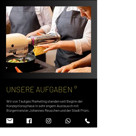
UNSERE AUFGABEN °
Wir von Tautges Marketing standen seit Beginn der
Konzeptionsphase in sehr engem Austausch mit
Bürgermeister
Johannes Reuschen
und der Stadt Prüm,
um die Vision der App zum Leben zu erwecken. Wir
entwickelten das Design der App, fungierten als Berater
und brachten kreative Ideen für Spiele ein.
Außerdem designten wir Werbebanner, Broschüren,