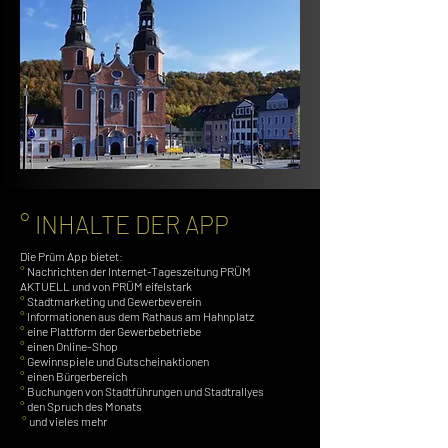
° INHALTE DER APP
Die Prüm App bietet:
°
Nachrichten der Internet-Tageszeitung PRÜM
AKTUELL und von PRÜM eifelstark
°
Stadtmarketing und Gewerbeverein
°
Informationen aus dem Rathaus am Hahnplatz
°
eine Plattform der Gewerbebetriebe
°
einen Online-Shop
°
Gewinnspiele und Gutscheinaktionen
°
einen Bürgerbereich
°
Buchungen von Stadtführungen und Stadtrallyes
°
den Spruch des Monats
°
und vieles mehr