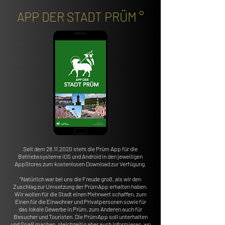
APP DER STADT PRÜM °
Seit dem
28.11.2020
steht die Prüm App für die
Betriebssysteme iOS und Android in den jeweiligen
AppStores zum kostenlosen Download zur Verfügung.
"Natürlich war bei uns die Freude groß, als wir den
Zuschlag zur Umsetzung der PrümApp erhalten haben.
Wir wollen für die Stadt einen Mehrwert schaffen, zum
Einen für die Einwohner und Privatpersonen sowie für
das lokale Gewerbe in Prüm, zum Anderen auch für
Besucher und Touristen. Die PrümApp soll unterhalten
und Spaß machen, gleichzeitig aber auch informieren, wo