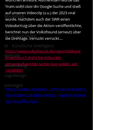
München anreiste. Aufmerksam wurde das 
Personalgewinnung
Team wohl über die Google-Suche und stieß 
auf unseren Videoclip (s.u.) der 2023 viral 
Marketing
wurde. Nachdem auch der SWR einen 
Videobeitrag über die Aktion veröffentlichte, 
Social Media
berichtet nun der Volksfreund (erneut) über 
Veranstaltungen
die Drehtage. Verrückt verrückt....
AI - Künstliche Intelligenz
https://www.volksfreund.de/region/bitburg-
Website
pruem/pro7-dreht-bei-bitburger-
getraenkehaendler-lacher-fuer-galileo_aid-
Ausbildung
123583651
Logodesign
Sonstiges
https://video.wixstatic.com/video/46edb3_
55a053becc26485ea9625d13a549e3e6/48
0p/mp4/file.mp4