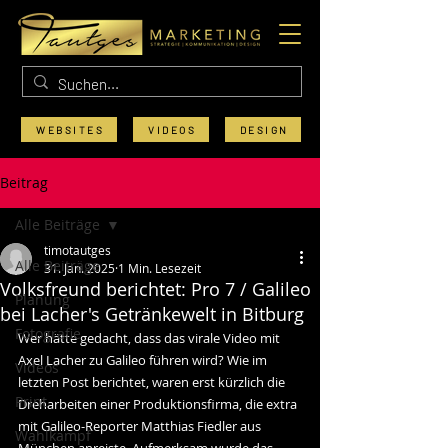
WEBSITES
VIDEOS
DESIGN
Beitrag
Alle Beiträge
timotautges
Alle Beiträge
31. Jan. 2025
1 Min. Lesezeit
Volksfreund berichtet: Pro 7 / Galileo
Planung
bei Lacher's Getränkewelt in Bitburg
Fotografie
Wer hätte gedacht, dass das virale Video mit 
Axel Lacher zu Galileo führen wird? Wie im 
Videos
letzten Post berichtet, waren erst kürzlich die 
Print
Dreharbeiten einer Produktionsfirma, die extra 
mit Galileo-Reporter Matthias Fiedler aus 
Wahlkampf