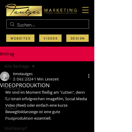
WEBSITES
VIDEOS
DESIGN
Beitrag
Alle Beiträge
timotautges
Alle Beiträge
2. Dez. 2024
1 Min. Lesezeit
VIDEOPRODUKTION
Planung
Wir sind im Moment fleißig am "cutten", denn 
Fotografie
für einen erfolgreichen Imagefilm, Social Media 
Video (Reel) oder einfach eine kurze 
Videos
Bewegtbildanzeige ist eine gute 
Print
Postproduktion essentiell.
Wahlkampf