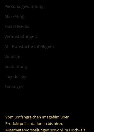
Personalgewinnung
Marketing
Social Media
Veranstaltungen
AI - Künstliche Intelligenz
Website
Ausbildung
Logodesign
Sonstiges
Vom umfangreichen Imagefilm über 
Produktpräsentationen bis hinzu 
Mitarbeitervorstellungen sowohl im Hoch- als 