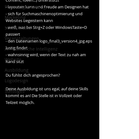
Content, Ideen...) unterstützt
Personalgewinnung
- layouten kann und Freude am Designen hat
- sich für Suchmaschinenoptimierung und 
Marketing
Websites begeistern kann
- weiß, was bei Strg+Z oder WindowsTaste+D 
Social Media
passiert
Veranstaltungen
- den Dateinamen logo_final3_version4_jpg.eps 
lustig findet
AI - Künstliche Intelligenz
- wahnsinnig wird, wenn der Text zu nah am 
Website
Rand sitzt
Ausbildung
Du fühlst dich angesprochen?
Logodesign
Deine Ausbildung ist uns egal, auf deine Skills 
Sonstiges
kommt es an! Die Stelle ist in Vollzeit oder 
Teilzeit möglich.