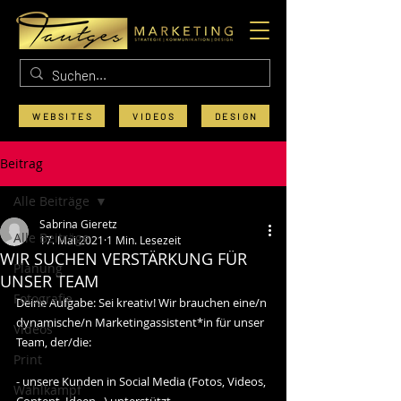
WEBSITES
VIDEOS
DESIGN
Beitrag
Alle Beiträge
Sabrina Gieretz
Alle Beiträge
17. Mai 2021
1 Min. Lesezeit
WIR SUCHEN VERSTÄRKUNG FÜR
Planung
UNSER TEAM
Fotografie
Deine Aufgabe: Sei kreativ! Wir brauchen eine/n 
dynamische/n Marketingassistent*in für unser 
Videos
Team, der/die:
Print
- unsere Kunden in Social Media (Fotos, Videos, 
Wahlkampf