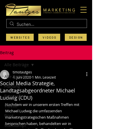
WEBSITES
VIDEOS
DESIGN
Beitrag
Alle Beiträge
timotautges
Alle Beiträge
4. Juni 2020
1 Min. Lesezeit
Social Media Strategie,
Planung
Landtagsabgeordneter Michael
Fotografie
Ludwig (CDU)
Nachdem wir in unserem ersten Treffen mit 
Videos
Michael Ludwig die umfassenden 
Print
marketingstrategischen Maßnahmen 
besprochen haben, behandelten wir in 
Wahlkampf