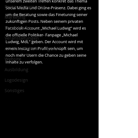
unserem zweiten Treffen konkret das Thema 
Personalgewinnung
Social Media und Online-Präsenz. Dabei ging es 
um die Beratung sowie das Finetuning seiner 
Marketing
zukünftigen Posts. Neben seinem privaten 
Social Media
Facebook-Account „Michael Ludwig“ wird es 
die offizielle Politiker- Fanpage „Michael 
Veranstaltungen
Ludwig, MdL“ geben. Der Account wird mit 
AI - Künstliche Intelligenz
einem Instagram Profil verknüpft sein, um 
noch mehr Usern die Chance zu geben seine 
Website
Inhalte zu verfolgen. 
Ausbildung
Logodesign
Sonstiges