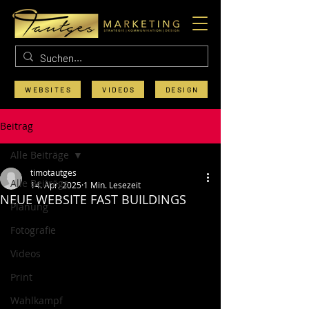
WEBSITES
VIDEOS
DESIGN
Beitrag
Alle Beiträge
timotautges
Alle Beiträge
14. Apr. 2025
1 Min. Lesezeit
NEUE WEBSITE FAST BUILDINGS
Planung
Fotografie
Videos
Print
Wahlkampf