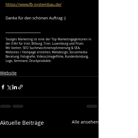
https://www.fb-systembau.de/
Danke für den schönen Auftrag :)
Tautges Marketing ist eine der Top Marketingagenturen in 
der Eifel für Irrel, Bitburg, Trier, Luxemburg und Prüm.
Wir bieten: SEO Suchmaschinenoptimierung & SEA, 
Websites / Hompage erstellen, Webdesign, Socialmedia-
Beratung, Fotografie, Videos,Imagefilme, Kundenbindung, 
Logo, Seminare, Druckprodukte.
Website
Aktuelle Beiträge
Alle ansehen