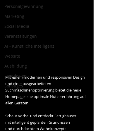
Personalgewinnung
Marketing
Social Media
Veranstaltungen
AI - Künstliche Intelligenz
Website
Ausbildung
Logodesign
Mit einem modernen und responsiven Design 
und einer ausgearbeiteten 
Sonstiges
Suchmaschinenoptimierung bietet die neue 
Homepage eine optimale Nutzererfahrung auf 
allen Geräten.
Schaut vorbei und entdeckt Fertighäuser 
mit intelligent geplanten Grundrissen 
und durchdachtem Wohnkonzept: