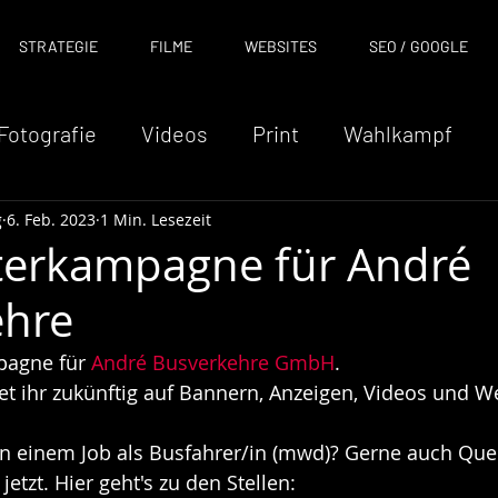
STRATEGIE
FILME
WEBSITES
SEO / GOOGLE
Fotografie
Videos
Print
Wahlkampf
g
6. Feb. 2023
1 Min. Lesezeit
arketing
Social Media
Veranstaltungen
terkampagne für André
ehre
Website
Ausbildung
Logodesign
So
agne für 
André Busverkehre GmbH
. 
t ihr zukünftig auf Bannern, Anzeigen, Videos und W
an einem Job als Busfahrer/in (mwd)? Gerne auch Quer
etzt. Hier geht's zu den Stellen: