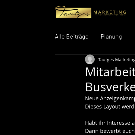
Alle Beiträge
Planung
Tautges Marketin
Personalgewinnung
M
Mitarbei
Busverk
AI - Künstliche Intelligenz
Neue Anzeigenkamp
Dieses Layout werde
Habt ihr Interesse 
Dann bewerbt euch j