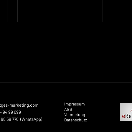
Herzlichen Glückwunsch zur
Onli
bestandenen
Leve
Abschlussprüfung, Laura!
Gm
Impressum
tges-marketing.com
AGB
- 94 99 099
Vermietung
- 98 59 776 (WhatsApp)
Datenschutz