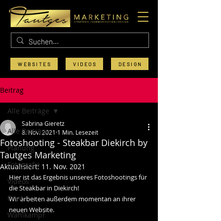
WEBSITES
VIDEOS
DESIGN
Beitrag
Alle Beiträge
Sabrina Gieretz
Alle Beiträge
8. Nov. 2021
1 Min. Lesezeit
Fotoshooting - Steakbar Diekirch by
Planung
Tautges Marketing
Fotografie
Aktualisiert:
11. Nov. 2021
Hier ist das Ergebnis unseres Fotoshootings für 
Videos
die Steakbar in Diekirch! 
Print
Wir arbeiten außerdem momentan an ihrer 
neuen Website. 
Wahlkampf