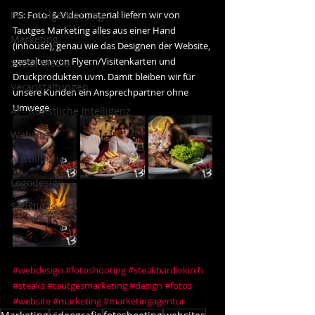
Personalgewinnung
PS: Foto- & Videomaterial liefern wir von 
Tautges Marketing alles aus einer Hand 
Marketing
(inhouse), genau wie das Designen der Website, 
gestalten von Flyern/Visitenkarten und 
Social Media
Druckprodukten uvm. Damit bleiben wir für 
Veranstaltungen
unsere Kunden ein Ansprechpartner ohne 
Umwege 
AI - Künstliche Intelligenz
Website
Ausbildung
Logodesign
Sonstiges
#webdesign
#fotoshooting
#steakbardiekirch
#steaks
#tautgesmarketing
#design
#fotos
#website
#marketing
#marketingagentur