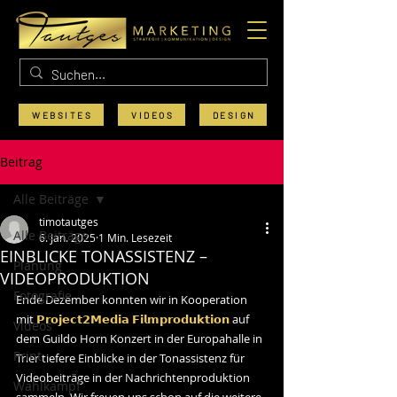
WEBSITES
VIDEOS
DESIGN
Beitrag
Alle Beiträge
timotautges
Alle Beiträge
6. Jan. 2025
1 Min. Lesezeit
EINBLICKE TONASSISTENZ –
Planung
VIDEOPRODUKTION
Fotografie
Ende Dezember konnten wir in Kooperation 
mit 
𝗣𝗿𝗼𝗷𝗲𝗰𝘁𝟮𝗠𝗲𝗱𝗶𝗮 𝗙𝗶𝗹𝗺𝗽𝗿𝗼𝗱𝘂𝗸𝘁𝗶𝗼𝗻 
auf 
Videos
dem Guildo Horn Konzert in der Europahalle in 
Print
Trier tiefere Einblicke in der Tonassistenz für 
Videobeiträge in der Nachrichtenproduktion 
Wahlkampf