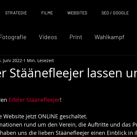
STRATEGIE
FILME
WEBSITES
SEO / GOOGLE
Fotografie
Videos
Print
Wahlkampf
. Juni 2022
1 Min. Lesezeit
arketing
Social Media
Veranstaltungen
er Stäänefleejer lassen u
Website
Ausbildung
Logodesign
So
den 
Eifeler Stäänefleejer
!
 Website jetzt ONLINE geschaltet.  
rmationen rund um den Verein, die Auftritte und das P
haben uns die lieben Stäänefleejer einen Einblick in i