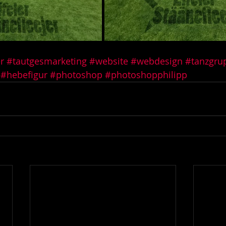
r
#tautgesmarketing
#website
#webdesign
#tanzgru
#hebefigur
#photoshop
#photoshopphilipp