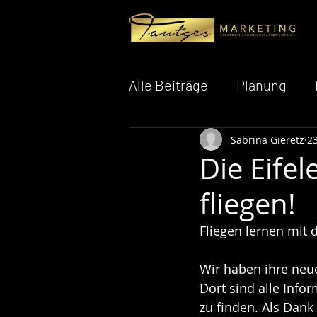
Alle Beiträge
Planung
Sabrina Gieretz
23
Personalgewinnung
M
Die Eifel
fliegen!
AI - Künstliche Intelligenz
Fliegen lernen mit 
Wir haben ihre neue
Dort sind alle Info
zu finden. Als Dank 