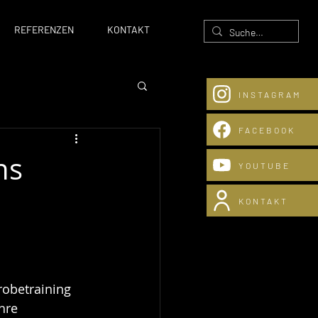
REFERENZEN
KONTAKT
INSTAGRAM
FACEBOOK
ns
YOUTUBE
nstiges
KONTAKT
robetraining 
hre 