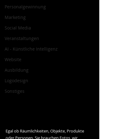
Personalgewinnung
Marketing
Social Media
Veranstaltungen
AI - Künstliche Intelligenz
Website
Ausbildung
Logodesign
Sonstiges
​Egal ob Räumlichkeiten, Objekte, Produkte 
oder Personen. Sie brauchen Fotos, wir 