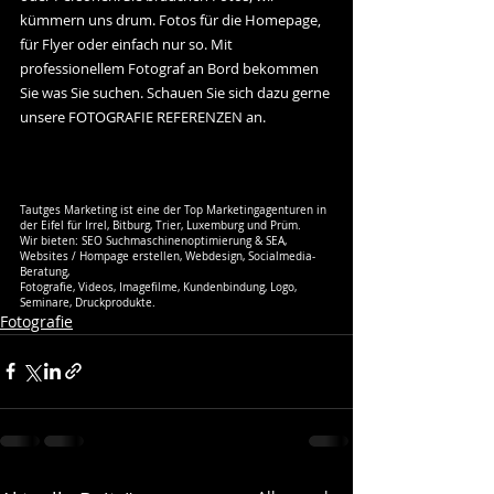
kümmern uns drum. Fotos für die Homepage, 
für Flyer oder einfach nur so. Mit 
professionellem Fotograf an Bord bekommen 
Sie was Sie suchen. Schauen Sie sich dazu gerne 
unsere FOTOGRAFIE REFERENZEN an.
Tautges Marketing ist eine der Top Marketingagenturen in 
der Eifel für Irrel, Bitburg, Trier, Luxemburg und Prüm. 
Wir bieten: SEO Suchmaschinenoptimierung & SEA, 
Websites / Hompage erstellen, Webdesign, Socialmedia-
Beratung, 
Fotografie, Videos, Imagefilme, Kundenbindung, Logo, 
Seminare, Druckprodukte.
Fotografie