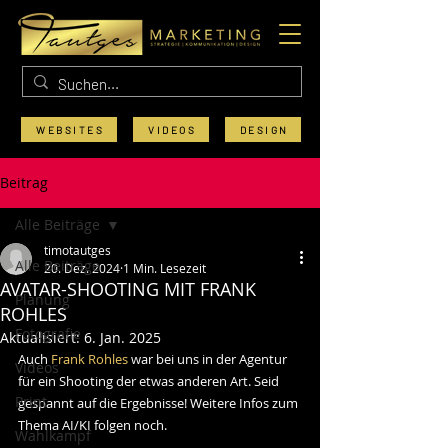
WEBSITES
VIDEOS
DESIGN
Beitrag
Alle Beiträge
timotautges
Alle Beiträge
20. Dez. 2024
1 Min. Lesezeit
AVATAR-SHOOTING MIT FRANK
Planung
ROHLES
Fotografie
Aktualisiert:
6. Jan. 2025
Auch
Frank Rohles
war bei uns in der Agentur 
Videos
für ein Shooting der etwas anderen Art. Seid 
Print
gespannt auf die Ergebnisse! Weitere Infos zum 
Thema AI/KI folgen noch. 
Wahlkampf