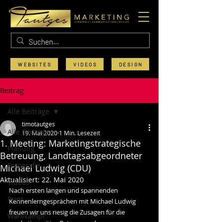
WEBSITES
VIDEOS
DESIGN
Beitrag
Alle Beiträge
timotautges
Alle Beiträge
19. Mai 2020
1 Min. Lesezeit
1. Meeting: Marketingstrategische
Planung
Betreuung, Landtagsabgeordneter
Fotografie
Michael Ludwig (CDU)
Aktualisiert:
22. Mai 2020
Videos
Nach ersten langen und spannenden 
Print
Kennenlerngesprächen mit Michael Ludwig 
freuen wir uns riesig die Zusagen für die 
Wahlkampf