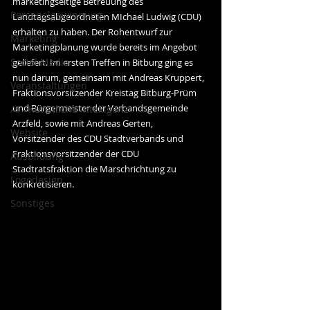
marketingseitige Betreuung des 
Personalgewinnung
Landtagsabgeordneten MIchael Ludwig (CDU) 
erhalten zu haben. Der Rohentwurf zur 
Marketing
Marketingplanung wurde bereits im Angebot 
Social Media
geliefert. Im ersten Treffen in Bitburg ging es 
nun darum, gemeinsam mit Andreas Kruppert, 
Veranstaltungen
Fraktionsvorsitzender Kreistag Bitburg-Prüm 
und Bürgermeister der Verbandsgemeinde 
AI - Künstliche Intelligenz
Arzfeld, sowie mit Andreas Gerten, 
Website
Vorsitzender des CDU Stadtverbands und 
Fraktionsvorsitzender der CDU 
Ausbildung
Stadtratsfraktion die Marschrichtung zu 
Logodesign
konkretisieren. 
Sonstiges