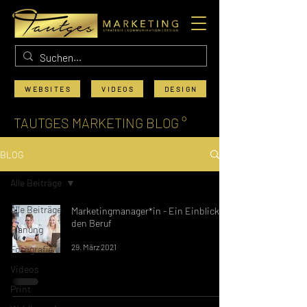
WEBSITES
VIDEOS
DESIGN
TAUTGES MARKETING BLOG °
BLOG
Alle Beiträge
Alle Beiträge
Marketingmanager*in - Ein Einblick in
den Beruf
Planung
29. März 2021
Fotografie
Videos
Print