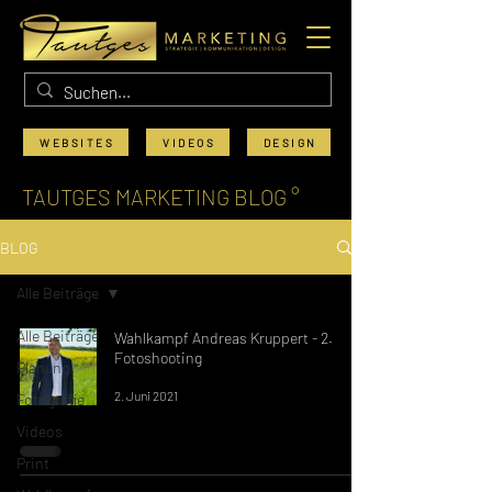
WEBSITES
VIDEOS
DESIGN
TAUTGES MARKETING BLOG °
BLOG
Alle Beiträge
Alle Beiträge
Wahlkampf Andreas Kruppert - 2.
Fotoshooting
Planung
2. Juni 2021
Fotografie
Videos
Print