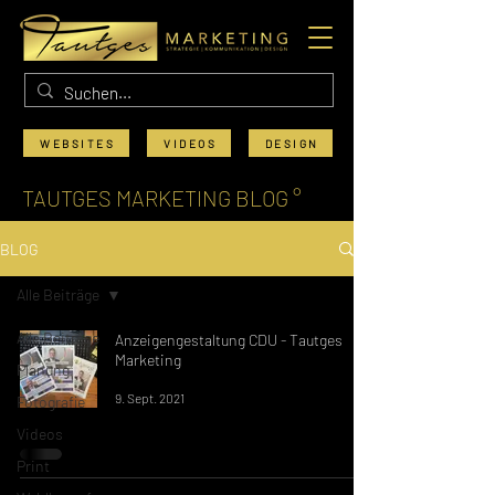
WEBSITES
VIDEOS
DESIGN
TAUTGES MARKETING BLOG °
BLOG
Alle Beiträge
Alle Beiträge
Anzeigengestaltung CDU - Tautges
Marketing
Planung
9. Sept. 2021
Fotografie
Videos
Print